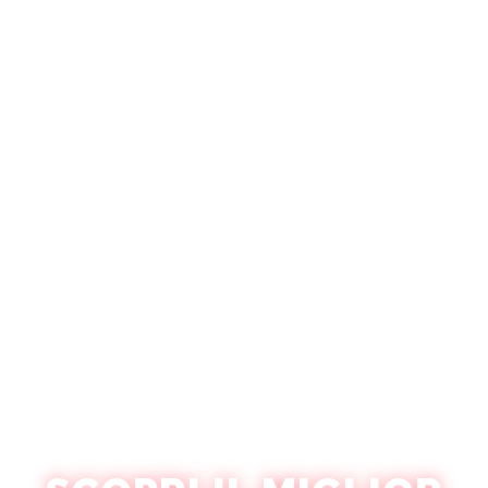
PARIS PUB CRAWL - BASTILLE
GRUPPI PRIVATI
Vivi lo spirito vibrante di Parigi con il nostro Bastille Pub Crawl!
Immergiti nel cuore animato del quartiere di Bastille, noto per il
suo mix eclettico di fascino storico e vita notturna moderna.
Esplora una varietà di bar alla moda, goditi offerte esclusive sui
drink e assapora l’atmosfera energica.