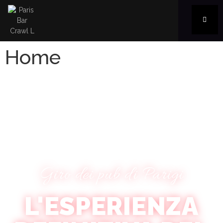
Home
Giro dei pub di Parigi
L'ESPERIENZA