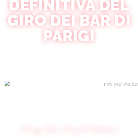
DEFINITIVA DEL
GIRO DEI BAR DI
PARIGI
Scopri la vita notturna di Parigi come mai prima! Unisciti ad altri
viaggiatori per un viaggio indimenticabile attraverso i bar più
iconici e i gioielli nascosti della città. Shot gratuiti, accesso VIP e
ricordi che durano una vita.
Parigi Bar Crawls District