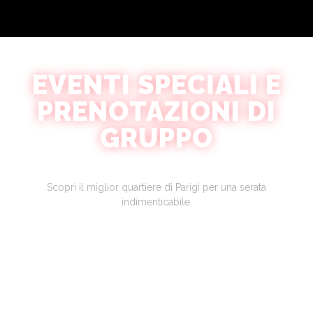
EVENTI SPECIALI E
PRENOTAZIONI DI
GRUPPO
Scopri il miglior quartiere di Parigi per una serata
indimenticabile.