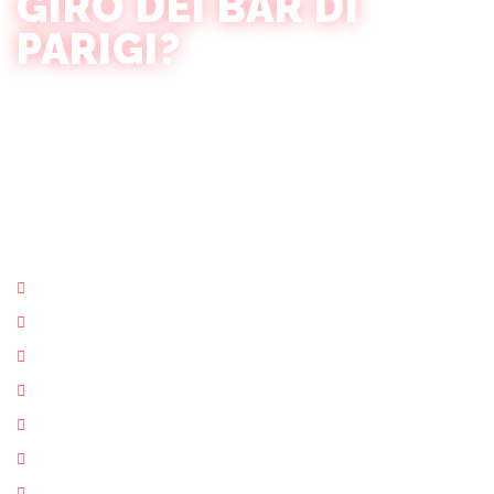
GIRO DEI BAR DI
PARIGI?
Siamo la più grande festa di giro dei bar di Parigi, e il nostro
team è appassionato nel mostrarti il meglio della vita notturna
della città! Composto da guide locali che vivono per la scena
delle feste, siamo qui per guidarti attraverso i bar e i club più
caldi di Parigi. Amiamo condividere i nostri posti preferiti e
assicurarti una notte indimenticabile. Unisciti a noi e vivi la
vibrante vita notturna parigina con il tocco locale definitivo!
Guide Amichevoli
I Migliori Bar e Club
Giochi Divertenti
Offerte Drink
Feste Private
Prenotazione Tavolo
Ingresso Vip Nightclub Salta la fila