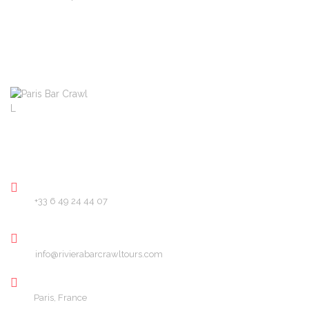
About
Pricing
FAQ
Blog
Contact
PHONE
+33 6 49 24 44 07
EMAIL
info@rivierabarcrawltours.com
LOCATION
Paris, France