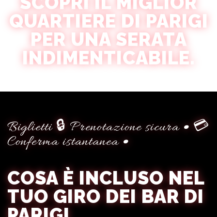
SCOPRI IL MIGLIOR
QUARTIERE DI PARIGI
PER UNA SERATA
INDIMENTICABILE.
Biglietti 🔒 Prenotazione sicura • 💳
Conferma istantanea •
COSA È INCLUSO NEL
TUO GIRO DEI BAR DI
PARIGI