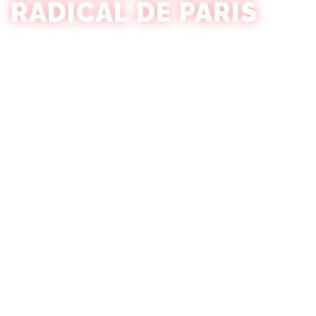
RADICAL DE PARIS
Experimente o Lado Selvagem de Paris: Junte-se à nossa
Caravana de Bares no Bairro da Luz Vermelha para uma noite de
bares inesquecíveis, vida noturna vibrante e novos amigos no
bairro mais infame da cidade.
O que oferecemos:
Entre em um mundo onde a arquitetura gótica encontra a
diversão assustadora, onde ruas de paralelepípedo ecoam com
risadas, e onde a cidade mais estilosa do mundo se torna seu
playground assombrado. Neste Halloween, Paris não está
apenas hospedando uma caravana de bares – está criando uma
lenda.
TRANSFORME SEU
HALLOWEEN EM UM CONTO
DE FADAS PARISIENSE (COM