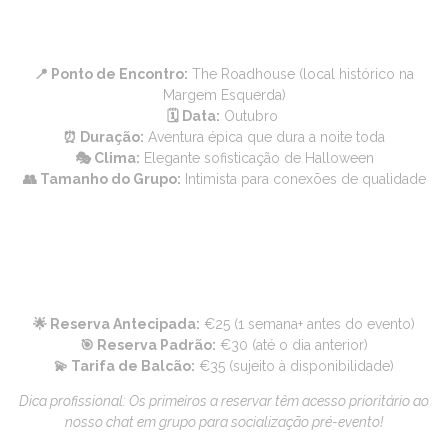
SEU ITINERÁRIO DA NOITE DE
HALLOWEEN
📍 Ponto de Encontro:
The Roadhouse (local histórico na
Margem Esquerda)
🗓️ Data:
Outubro
⏰ Duração:
Aventura épica que dura a noite toda
🎭 Clima:
Elegante sofisticação de Halloween
👥 Tamanho do Grupo:
Intimista para conexões de qualidade
INVESTIMENTO EM SEU
HALLOWEEN MAIS
MEMORÁVEL
🌟 Reserva Antecipada:
€25 (1 semana+ antes do evento)
🎯 Reserva Padrão:
€30 (até o dia anterior)
💫 Tarifa de Balcão:
€35 (sujeito à disponibilidade)
Dica profissional: Os primeiros a reservar têm acesso prioritário ao
nosso chat em grupo para socialização pré-evento!