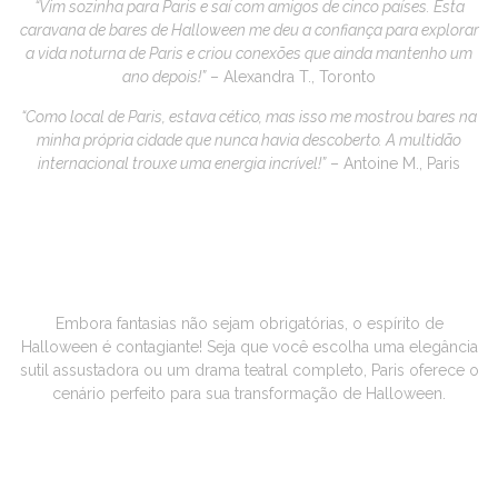
“Vim sozinha para Paris e saí com amigos de cinco países. Esta
caravana de bares de Halloween me deu a confiança para explorar
a vida noturna de Paris e criou conexões que ainda mantenho um
ano depois!”
– Alexandra T., Toronto
“Como local de Paris, estava cético, mas isso me mostrou bares na
minha própria cidade que nunca havia descoberto. A multidão
internacional trouxe uma energia incrível!”
– Antoine M., Paris
🎭 VISTA-SE PARA
IMPRESSIONAR (A SI MESMO E
PARIS!)
Embora fantasias não sejam obrigatórias, o espírito de
Halloween é contagiante! Seja que você escolha uma elegância
sutil assustadora ou um drama teatral completo, Paris oferece o
cenário perfeito para sua transformação de Halloween.
DISPONIBILIDADE LIMITADA –
AQUI ESTÁ O PORQUÊ: