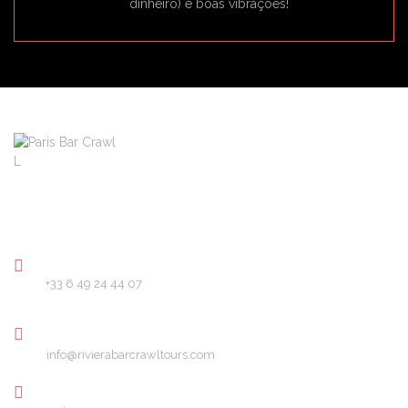
dinheiro) e boas vibrações!
About
Pricing
FAQ
Blog
Contact
PHONE
+33 6 49 24 44 07
EMAIL
info@rivierabarcrawltours.com
LOCATION