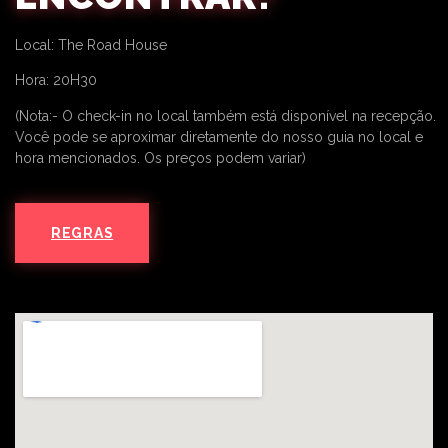
Local: The Road House
Hora: 20H30
(Nota:- O check-in no local também está disponível na recepção.
Você pode se aproximar diretamente do nosso guia no local e
hora mencionados. Os preços podem variar)
REGRAS