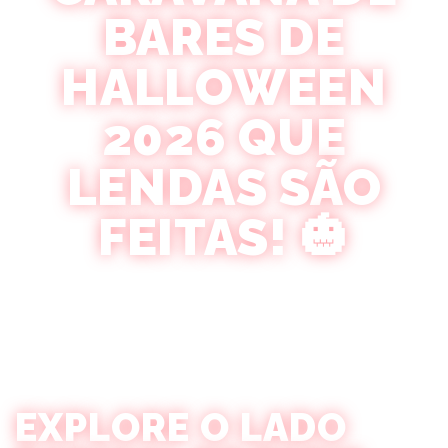
BARES DE
HALLOWEEN
2026 QUE
LENDAS SÃO
FEITAS! 🎃
Quando o Halloween Encontra a Sofisticação Parisiense –
Acontece Magia Pura
EXPLORE O LADO