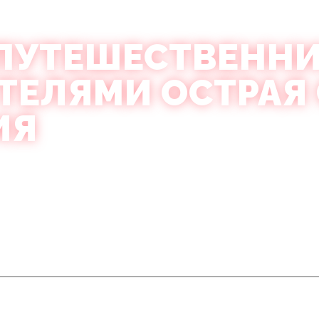
 ПУТЕШЕСТВЕНН
ЕЛЯМИ ОСТРАЯ
ИЯ
и опытные путешественники:
посещая бары в Старом г
есплатный вход в VIP-клуб
включены.
ур по ночной жизни, который проведет вас от одного ож
С того момента, как вы встретите нашу команду в
красны
уппы. Без планирования, без неловкого «куда нам пойти?» 