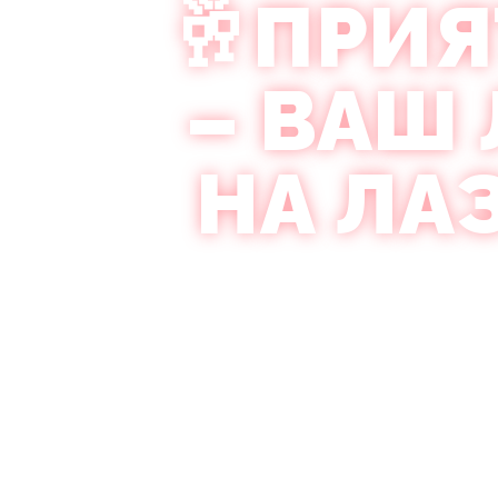
🥂ПРИЯ
– ВАШ
НА ЛА