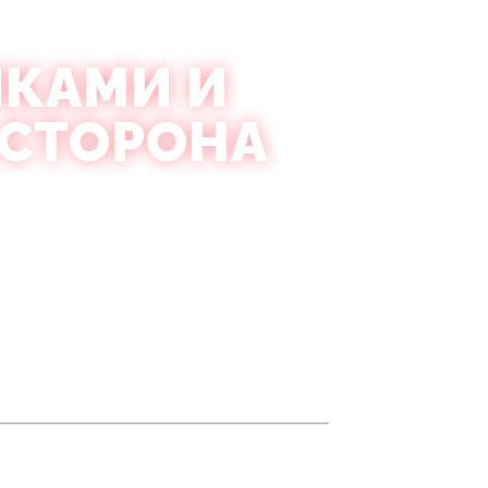
ИКАМИ И
 СТОРОНА
ороде
с веселой, интернациональной
ивленного бара к другому и
х футболках
в начальном баре
– только готовая вечеринка и компания