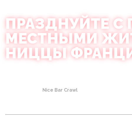
ПРАЗДНУЙТЕ С
МЕСТНЫМИ ЖИТ
НИЦЦЫ ФРАНЦ
Проведите ночь в Ницце так, как это делают местные 
компанией,
бесплатные шоты
,
скидки на напитки
и
б
Лазурный берег
Nice Bar Crawl
– это организованный т
завершается в одном из лучших ночных клубов Ниццы. 
возле
Place Masséna / Старый город
, вы – часть гр
людей со всего мира.
Чего ожидать